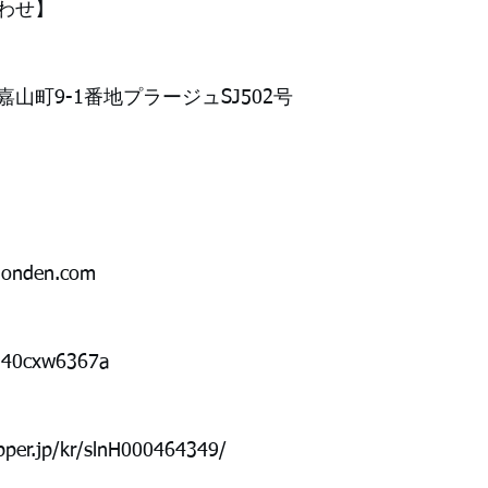
わせ】
山町9-1番地プラージュSJ502号
londen.com
/%40cxw6367a
epper.jp/kr/slnH000464349/