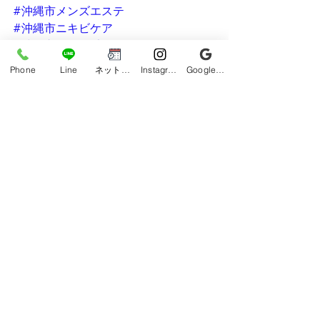
#沖縄市メンズエステ
#沖縄市ニキビケア
#沖縄市全身脱毛
#毛穴の詰まり
Phone
Line
ネット予約
Instagram
Google ビジネスプロフィール
#沖縄市メンズサロン
#沖縄市エステ
#うるま市メンズ脱毛
#メンズ脱毛うるま市
#うるま市ニキビケア
#うるま市ヒゲ脱毛
#ムダ毛
#うるま市VIO脱毛
#うるま市全身脱毛
#全身脱毛うるま市
#沖縄市光フォトフェイシャル
#沖縄メンズ脱毛
#毛穴洗浄
#肌質改善