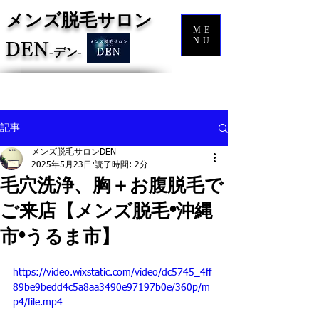
メンズ脱毛サロン
ME
NU
DEN
‐
デン‐
記事
メンズ脱毛サロンDEN
2025年5月23日
読了時間: 2分
毛穴洗浄、胸＋お腹脱毛で
ご来店【メンズ脱毛•沖縄
市•うるま市】
https://video.wixstatic.com/video/dc5745_4ff
89be9bedd4c5a8aa3490e97197b0e/360p/m
p4/file.mp4