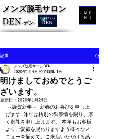
メンズ脱毛サロン
ME
NU
DEN
‐
デン‐
記事
メンズ脱毛サロンDEN
2020年1月4日
読了時間: 1分
明けましておめでとうご
ざいます。
更新日：
2020年1月24日
 ～謹賀新年～  新春のお喜びを申し上
げます  昨年は格別の御厚情を賜り、厚
く御礼を申し上げます。 本年もお客様
よりご愛顧を賜わりますよう様々なメ
ニューを揃えて、ご来店いただける感