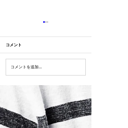
コメント
【沖縄市 メンズ脱毛】ヒ
【沖縄市 メンズ
コメントを追加…
ゲ脱毛後の乾燥対策にリ
めての脱毛で不
ペアマスク｜うるま市か
｜安心して通え
らもご来店多数【口コミ
お客様の口コミ
★5.0】
｜うるま市から
多数【口コミ★5