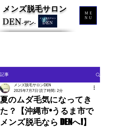
メンズ脱毛サロン
ME
NU
DEN
‐
デン‐
記事
メンズ脱毛サロンDEN
2025年7月7日
読了時間: 2分
夏のムダ毛気になってき
た？【沖縄市•うるま市で
メンズ脱毛なら DENへ!】