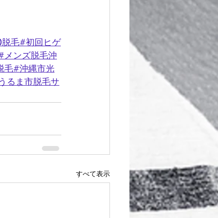
O脱毛#初回ヒゲ
#メンズ脱毛沖
脱毛#沖縄市光
うるま市脱毛サ
すべて表示