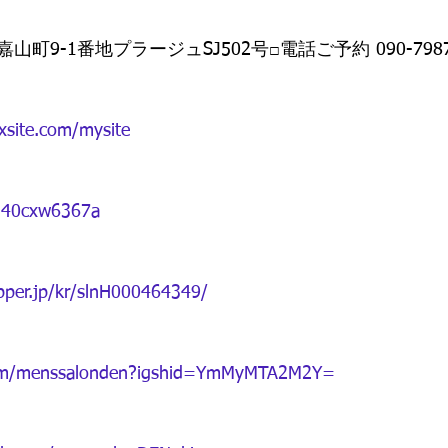
町9-1番地プラージュSJ502号□電話ご予約 090-7987-
xsite.com/mysite
/%40cxw6367a
epper.jp/kr/slnH000464349/
.com/menssalonden?igshid=YmMyMTA2M2Y=