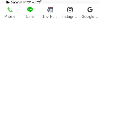
▶︎Googleマップ
https://g.co/kgs/GF6hUok
Phone
Line
ネット予約
Instagram
Google ビジネスプロフィール
#メンズ脱毛サロンDEN
#沖縄市メンズ脱毛
#メンズ脱毛沖縄市
#沖縄市ヒゲ脱毛
#ヒゲ脱毛沖縄市
#沖縄市VIO脱毛
#沖縄市全身脱毛
#全身脱毛で清潔感
#うるま市メンズ脱毛
#メンズ脱毛うるま市
#うるま市ヒゲ脱毛
#うるま市VIO脱毛
#うるま市全身脱毛
#清潔感
#貸切サロン
#沖縄メンズ脱毛