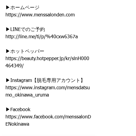
▶︎ホームページ
https://www.menssalonden.com
▶︎LINEでのご予約
http://line.me/ti/p/%40cxw6367a
▶︎ホットペッパー
https://beauty.hotpepper.jp/kr/slnH000
464349/
▶︎Instagram【脱毛専用アカウント】
https://www.instagram.com/mensdatsu
mo_okinawa_uruma
▶︎Facebook
https://www.facebook.com/menssalonD
ENokinawa