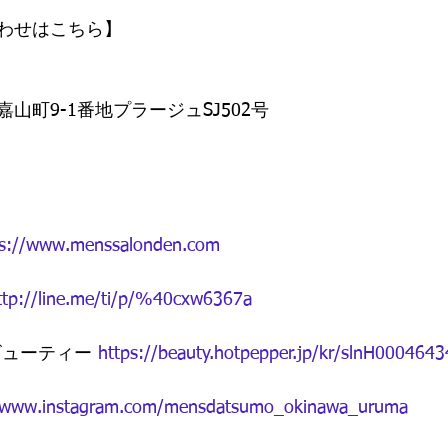
わせはこちら】  
町9-1番地プラージュSJ502号  
ps://www.menssalonden.com
ttp://line.me/ti/p/%40cxw6367a
ビューティー 
https://beauty.hotpepper.jp/kr/slnH0004643
//www.instagram.com/mensdatsumo_okinawa_uruma