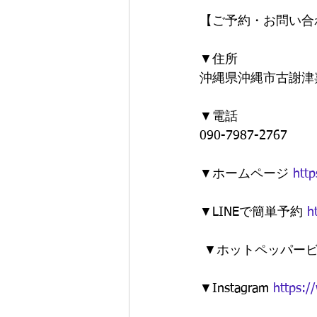
【ご予約・お問い合
▼住所 
沖縄県沖縄市古謝津嘉山
▼電話 
090-7987-2767  
▼ホームページ 
htt
▼LINEで簡単予約 
h
 ▼ホットペッパー
▼Instagram 
https: