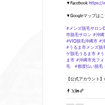
▼Facebook 
https:/
▼Googleマップはこ
#メンズ脱毛サロンD
市脱毛サロン
#沖
#VIO脱毛沖縄市
#
#うるま市メンズ脱
ゲ脱毛うるま市
#う
ま市
#沖縄市光フォ
毛
#都度払い脱毛
【公式アカウント】@men