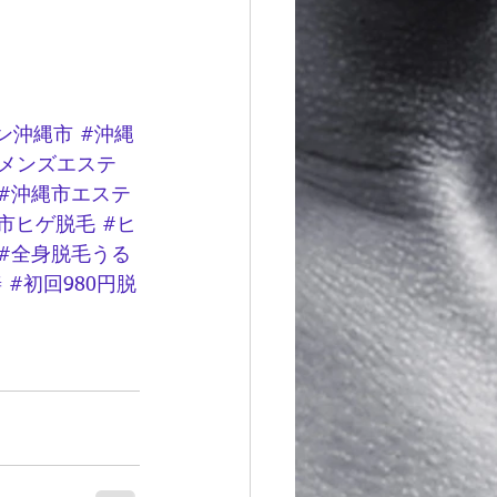
ン沖縄市
#沖縄
メンズエステ
#沖縄市エステ
市ヒゲ脱毛
#ヒ
#全身脱毛うる
善
#初回980円脱