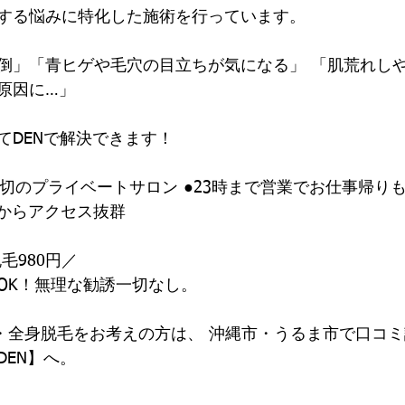
する悩みに特化した施術を行っています。  
倒」「青ヒゲや毛穴の目立ちが気になる」 「肌荒れし
原因に…」 
DENで解決できます！ 
 
貸切のプライベートサロン ●23時まで営業でお仕事帰り
市からアクセス抜群 
毛980円／ 
K！無理な勧誘一切なし。  
毛・全身脱毛をお考えの方は、 沖縄市・うるま市で口コ
EN】へ。  