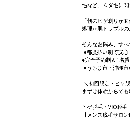
毛など、ムダ毛に関
「朝のヒゲ剃りが面
処理が肌トラブルの
そんなお悩み、すべて
 ●都度払い制で安心
●完全予約制＆1名
 ●うるま市・沖縄
 ＼初回限定・ヒゲ脱
まずは体験からでもO
ヒゲ脱毛・VIO脱
【メンズ脱毛サロンD