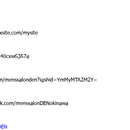
xsite.com/mysite
/%40cxw6367a
.com/menssalonden?igshid=YmMyMTA2M2Y=
ok.com/menssalonDENokinawa
EN