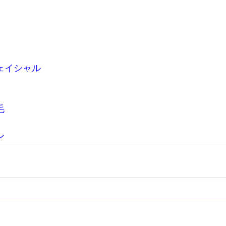
ェイシャル
毛
ン