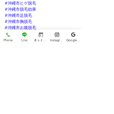
#沖縄市ヒゲ脱毛
#沖縄市脱毛効果
#沖縄市足脱毛
#沖縄市胸脱毛
#沖縄市お腹脱毛
#沖縄市腕脱毛
Phone
Line
ネット予約
Instagram
Google ビジネスプロフィール
#保湿
#沖縄市最安値
#沖縄市光フォトフェイシャル
#沖縄市メンズ脱毛
#沖縄メンズ脱毛
#脱毛
すべて表示
最新記事