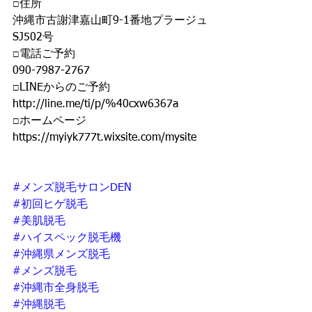
□住所
沖縄市古謝津嘉山町9-1番地プラージュ
SJ502号
□電話ご予約 
090-7987-2767 
□LINEからのご予約 
http://line.me/ti/p/%40cxw6367a 
□ホームページ 
https://myiyk777t.wixsite.com/mysite  
#メンズ脱毛サロンDEN
#初回ヒゲ脱毛
#美肌脱毛
#ハイスペック脱毛機
#沖縄県メンズ脱毛
#メンズ脱毛
#沖縄市全身脱毛
#沖縄脱毛