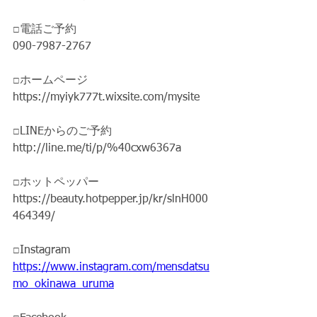
□電話ご予約
090-7987-2767
□ホームページ
https://myiyk777t.wixsite.com/mysite
□LINEからのご予約
http://line.me/ti/p/%40cxw6367a
□ホットペッパー
https://beauty.hotpepper.jp/kr/slnH000
464349/
□Instagram
https://www.instagram.com/mensdatsu
mo_okinawa_uruma