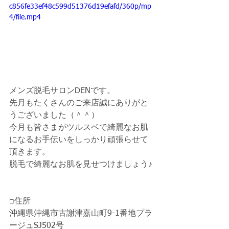
c856fe33ef48c599d51376d19efafd/360p/mp
4/file.mp4
メンズ脱毛サロンDENです。
先月もたくさんのご来店誠にありがと
うございました（＾＾）
今月も皆さまがツルスベで綺麗なお肌
になるお手伝いをしっかり頑張らせて
頂きます。
脱毛で綺麗なお肌を見せつけましょう♪
□住所
沖縄県沖縄市古謝津嘉山町9-1番地プラ
ージュSJ502号