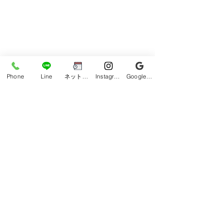
Phone
Line
ネット予約
Instagram
Google ビジネスプロフィール
コメント
【沖縄市 メンズ脱毛】ヒ
【沖縄市 メンズ
コメントを追加…
ゲ脱毛でご来店｜青ヒ
ゲ脱毛後の乾燥
ゲ・毎日のヒゲ剃りをラ
ペアマスク｜う
クに｜うるま市からもご
らもご来店多数
来店多数【口コミ★5.0】
★5.0】