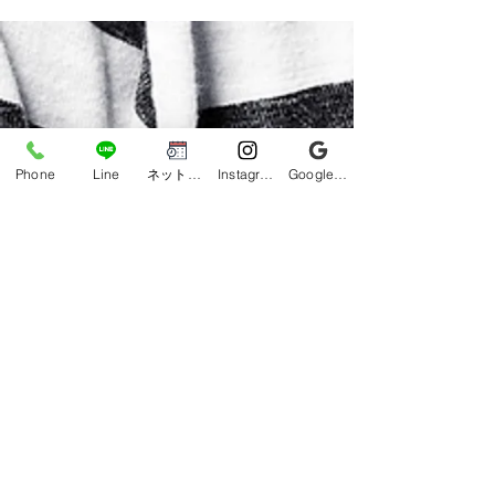
ゲ・毎日のヒゲ剃りをラ
ペアマスク｜う
クに｜うるま市からもご
らもご来店多数
来店多数【口コミ★5.0】
★5.0】
Phone
Line
ネット予約
Instagram
Google ビジネスプロフィール