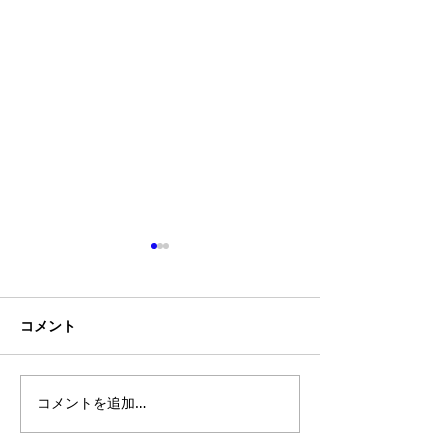
コメント
【沖縄市 メンズ脱毛】ヒ
【沖縄市 メンズ
コメントを追加…
ゲ脱毛でご来店｜青ヒ
ゲ脱毛後の乾燥