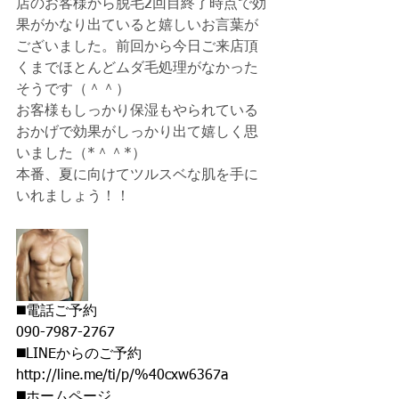
店のお客様から脱毛2回目終了時点で効
果がかなり出ていると嬉しいお言葉が
ございました。前回から今日ご来店頂
くまでほとんどムダ毛処理がなかった
そうです（＾＾）
お客様もしっかり保湿もやられている
おかげで効果がしっかり出て嬉しく思
いました（*＾＾*）
本番、夏に向けてツルスベな肌を手に
いれましょう！！
◼️電話ご予約 
090-7987-2767 
◼️LINEからのご予約 
http://line.me/ti/p/%40cxw6367a 
◼️ホームページ 