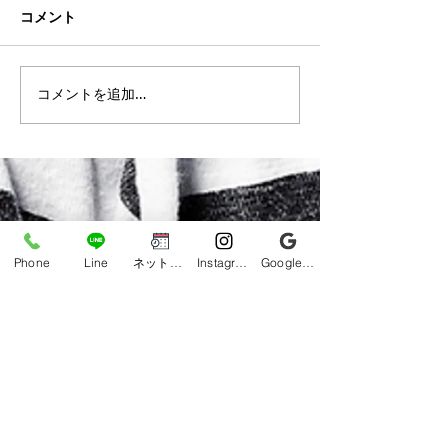
コメント
【沖縄市 メンズ脱毛】初
【沖縄市 メンズ
コメントを追加…
めての脱毛で不安な方へ
ゲ脱毛・全身脱
｜安心して通える理由が
ンズ脱毛サロンD
お客様の口コミで分かる
ま市からもご来
｜うるま市からもご来店
【Google口コ
多数【口コミ★5.0】
Phone
Line
ネット予約
Instagram
Google ビジネスプロフィール