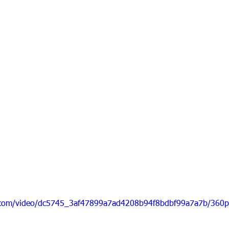
ic.com/video/dc5745_3af47899a7ad4208b94f8bdbf99a7a7b/360p