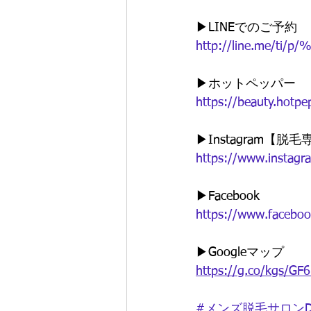
▶︎LINEでのご予約
http://line.me/ti/p
▶︎ホットペッパー
https://beauty.hotp
▶︎Instagram【
https://www.instag
▶︎Facebook
https://www.facebo
▶︎Googleマップ
https://g.co/kgs/GF
#メンズ脱毛サロンD