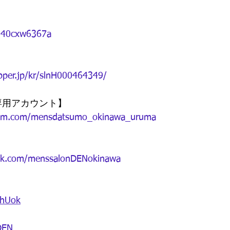
/%40cxw6367a
epper.jp/kr/slnH000464349/
脱毛専用アカウント】
ram.com/mensdatsumo_okinawa_uruma
ok.com/menssalonDENokinawa
6hUok
EN