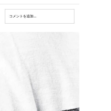
【沖縄市 メンズ脱毛】ヒ
【沖縄市 メンズ
コメントを追加…
ゲ脱毛・全身脱毛ならメ
月もたくさんの
ンズ脱毛サロンDEN｜うる
りがとうござい
ま市からもご来店多数
ヒゲ脱毛・全身
【Google口コミ高評価】
半身脱毛・VIO
ま市からもご来
【口コミ★5.0】