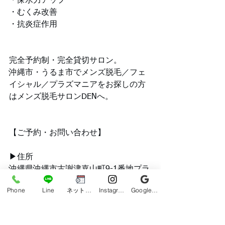
・保水力アップ
・むくみ改善
・抗炎症作用
完全予約制・完全貸切サロン。
沖縄市・うるま市でメンズ脱毛／フェ
イシャル／プラズマニアをお探しの方
はメンズ脱毛サロンDENへ。
【ご予約・お問い合わせ】
▶︎住所
沖縄県沖縄市古謝津嘉山町9-1番地プラ
ージュSJ502号
Phone
Line
ネット予約
Instagram
Google ビジネスプロフィール
▶︎電話
090-7987-2767