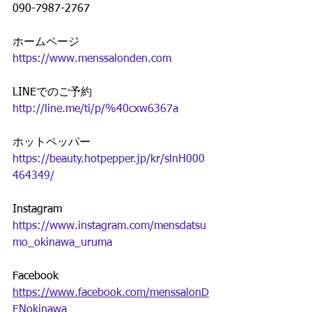
090-7987-2767
ホームページ
https://www.menssalonden.com
LINEでのご予約
http://line.me/ti/p/%40cxw6367a
ホットペッパー
https://beauty.hotpepper.jp/kr/slnH000
464349/
Instagram
https://www.instagram.com/mensdatsu
mo_okinawa_uruma
Facebook
https://www.facebook.com/menssalonD
ENokinawa