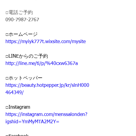
□電話ご予約 
090-7987-2767
□ホームページ 
https://myiyk777t.wixsite.com/mysite
□LINEからのご予約 
http://line.me/ti/p/%40cxw6367a
□ホットペッパー
https://beauty.hotpepper.jp/kr/slnH000
464349/
□Instagram 
https://instagram.com/menssalonden?
igshid=YmMyMTA2M2Y=