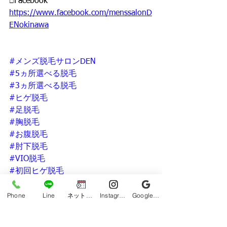
□Facebook
https://www.facebook.com/menssalonD
ENokinawa
#メンズ脱毛サロンDEN
#5ヵ所選べる脱毛
#3ヵ所選べる脱毛
#ヒゲ脱毛
#足脱毛
#胸脱毛
#お腹脱毛
#肘下脱毛
#VIO脱毛
#初回ヒゲ脱毛
#沖縄県メンズ脱毛
Phone
Line
ネット予約
Instagram
Google ビジネスプロフィール
#メンズ脱毛
#沖縄市メンズ脱毛
#メンズ脱毛沖縄市