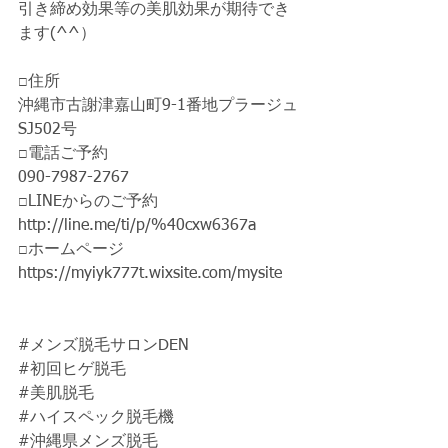
引き締め効果等の美肌効果が期待でき
ます(^^）
□住所
沖縄市古謝津嘉山町9-1番地プラージュ
SJ502号
□電話ご予約 
090-7987-2767 
□LINEからのご予約 
http://line.me/ti/p/%40cxw6367a 
□ホームページ 
https://myiyk777t.wixsite.com/mysite  
#メンズ脱毛サロンDEN
#初回ヒゲ脱毛
#美肌脱毛
#ハイスペック脱毛機
#沖縄県メンズ脱毛