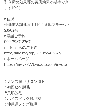
引き締め効果等の美肌効果が期待でき
ます(^^）
□住所
沖縄市古謝津嘉山町9-1番地プラージュ
SJ502号
□電話ご予約 
090-7987-2767 
□LINEからのご予約 
http://line.me/ti/p/%40cxw6367a 
□ホームページ 
https://myiyk777t.wixsite.com/mysite  
#メンズ脱毛サロンDEN
#初回ヒゲ脱毛
#美肌脱毛
#ハイスペック脱毛機
#沖縄県メンズ脱毛