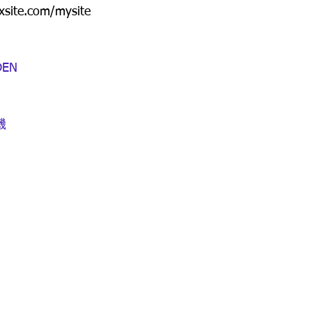
xsite.com/mysite  
EN
機