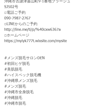
沖縄市古謝津嘉山町9-1番地プラージュ
SJ502号
□電話ご予約 
090-7987-2767 
□LINEからのご予約 
http://line.me/ti/p/%40cxw6367a 
□ホームページ 
https://myiyk777t.wixsite.com/mysite  
#メンズ脱毛サロンDEN
#初回ヒゲ脱毛
#美肌脱毛
#ハイスペック脱毛機
#沖縄県メンズ脱毛
#メンズ脱毛
#沖縄市全身脱毛
#沖縄脱毛
#沖縄市脱毛