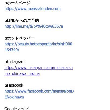
□ホームページ 
https://www.menssalonden.com
□LINEからのご予約 
http://line.me/ti/p/%40cxw6367a
□ホットペッパー
https://beauty.hotpepper.jp/kr/slnH000
464349/
□Instagram 
https://www.instagram.com/mensdatsu
mo_okinawa_uruma
□Facebook
https://www.facebook.com/menssalonD
ENokinawa
Googleマップ