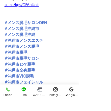
ｇ.co/kgs/GF6hUok
#メンズ脱毛サロンDEN
#メンズ脱毛沖縄市
#メンズ脱毛沖縄
#沖縄市メンズエステ
#沖縄市メンズ脱毛
#沖縄市脱毛
#沖縄市脱毛サロン
#沖縄市ヒゲ脱毛
#沖縄市全身脱毛
#沖縄市VIO脱毛
#沖縄市フェイシャル
#沖縄市毛穴洗浄
#沖縄市育毛
Phone
Line
ネット予約
Instagram
Google ビジネスプロフィール
#沖縄市ヘッドスパ
#沖縄市光フォトフェイシャル