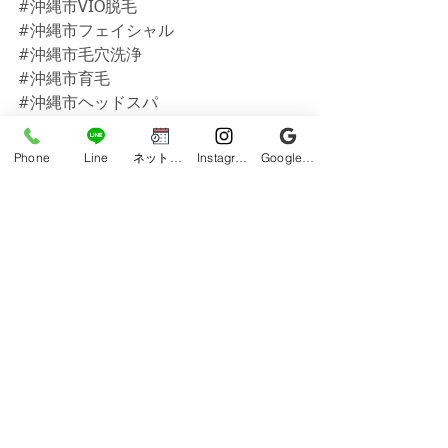
#沖縄市VIO脱毛
#沖縄市フェイシャル
#沖縄市毛穴洗浄
#沖縄市育毛
#沖縄市ヘッドスパ
#沖縄市光フォトフェイシャル
#沖縄県メンズ脱毛
Phone
Line
ネット予約
Instagram
Google ビジネスプロフィール
#沖縄メンズ脱毛
#沖縄脱毛
#メンズ脱毛
#脱毛
#うるま市メンズ脱毛
#うるま市脱毛
#うるま市脱毛サロン