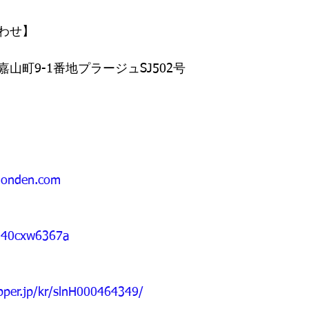
わせ】
山町9-1番地プラージュSJ502号
londen.com
/%40cxw6367a
epper.jp/kr/slnH000464349/