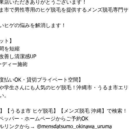
来店いただきありがとうございます！
ま市で男性専用のヒゲ脱毛を提供するメンズ脱毛専門サ
いヒゲの悩みを解消します！
リット】
間を短縮
改善し清潔感UP
ーディー施術
都度払いOK・貸切プライベート空間】
や学生さんにも人気のヒゲ脱毛！沖縄市・うるま市エリ
い。
毛】【うるま市 ヒゲ脱毛】【メンズ脱毛 沖縄】で検索！
トペッパー・ホームページからご予約OK
から→ @mensdatsumo_okinawa_uruma 