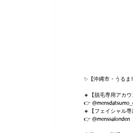
✨【沖縄市・うるま
🔸【脱毛専用アカ
👉 @mensdatsumo_
🔸【フェイシャル
👉 @menssalonden