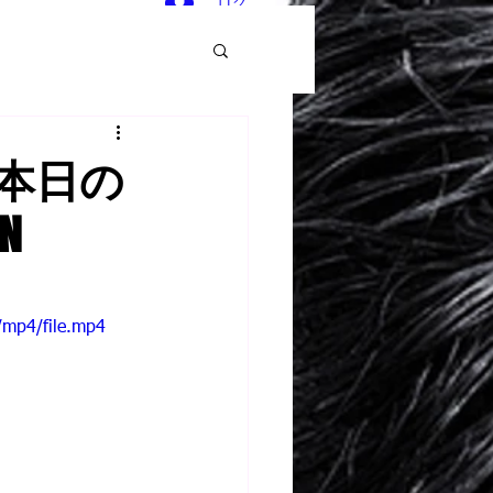
ログイン
本日の
N
/mp4/file.mp4