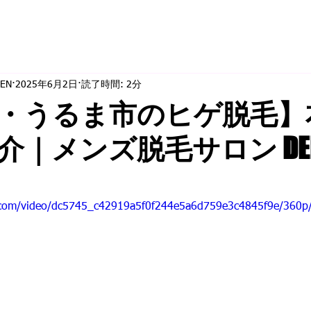
EN
2025年6月2日
読了時間: 2分
・うるま市のヒゲ脱毛】
介｜メンズ脱毛サロン DE
ic.com/video/dc5745_c42919a5f0f244e5a6d759e3c4845f9e/360p