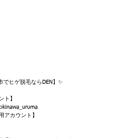
市でヒゲ脱毛ならDEN】✨
ウント】
okinawa_uruma
専用アカウント】