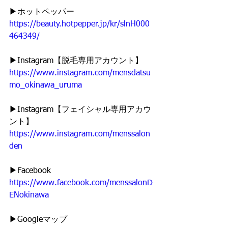
▶︎ホットペッパー
https://beauty.hotpepper.jp/kr/slnH000
464349/
▶︎Instagram【脱毛専用アカウント】
https://www.instagram.com/mensdatsu
mo_okinawa_uruma
▶︎Instagram【フェイシャル専用アカウ
ント】
https://www.instagram.com/menssalon
den
▶︎Facebook
https://www.facebook.com/menssalonD
ENokinawa
▶︎Googleマップ