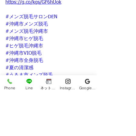
https://g.co/kgs/GF6hUok
#メンズ脱毛サロンDEN
#沖縄市メンズ脱毛
#メンズ脱毛沖縄市
#沖縄市ヒゲ脱毛
#ヒゲ脱毛沖縄市
#沖縄市VIO脱毛
#沖縄市全身脱毛
#夏の清潔感
#うるま市メンズ脱毛
#メンズ脱毛うるま市
Phone
Line
ネット予約
Instagram
Google ビジネスプロフィール
#うるま市ヒゲ脱毛
#うるま市VIO脱毛
#うるま市全身脱毛
#清潔感
#貸切サロン
#沖縄メンズ脱毛
#ヒゲ脱毛沖縄市