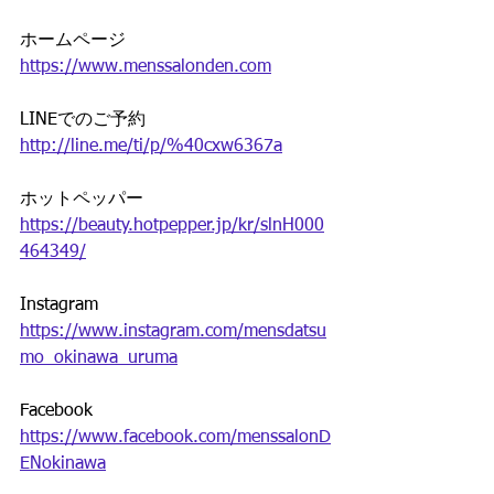
ホームページ
https://www.menssalonden.com
LINEでのご予約
http://line.me/ti/p/%40cxw6367a
ホットペッパー
https://beauty.hotpepper.jp/kr/slnH000
464349/
Instagram
https://www.instagram.com/mensdatsu
mo_okinawa_uruma
Facebook
https://www.facebook.com/menssalonD
ENokinawa