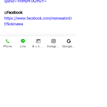
igshid=YmMyMTA2M2Y=
□Facebook
https://www.facebook.com/menssalonD
ENokinawa
#メンズ脱毛サロンDEN
Phone
Line
ネット予約
Instagram
Google ビジネスプロフィール
#VIO脱毛
#初回ヒゲ脱毛
#美肌脱毛
#ハイスペック脱毛機
#沖縄県メンズ脱毛
#メンズ脱毛
#沖縄市メンズ脱毛
#メンズ脱毛沖縄市
#メンズ脱毛沖縄
#沖縄市全身脱毛
#沖縄脱毛