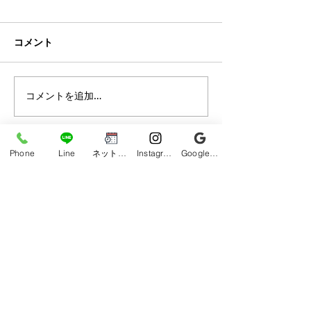
コメント
【沖縄市 メンズ脱毛】初
【沖縄市 メンズ
コメントを追加…
めての脱毛で不安な方へ
ゲ脱毛・全身脱
｜安心して通える理由が
ンズ脱毛サロンD
お客様の口コミで分かる
ま市からもご来
Phone
Line
ネット予約
Instagram
Google ビジネスプロフィール
｜うるま市からもご来店
【Google口コ
多数【口コミ★5.0】