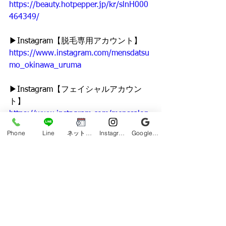
https://beauty.hotpepper.jp/kr/slnH000
464349/
▶︎Instagram【脱毛専用アカウント】
https://www.instagram.com/mensdatsu
mo_okinawa_uruma
▶︎Instagram【フェイシャルアカウン
ト】
https://www.instagram.com/menssalon
den
Phone
Line
ネット予約
Instagram
Google ビジネスプロフィール
▶︎Facebook
https://www.facebook.com/menssalonD
ENokinawa
▶︎Googleマップ
https://g.co/kgs/GF6hUok