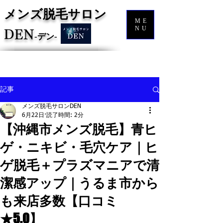
メンズ脱毛サロン
ME
NU
DEN
‐
デン‐
記事
メンズ脱毛サロンDEN
6月22日
読了時間: 2分
【沖縄市メンズ脱毛】青ヒ
ゲ・ニキビ・毛穴ケア｜ヒ
ゲ脱毛＋プラズマニアで清
潔感アップ｜うるま市から
も来店多数【口コミ
★5.0】