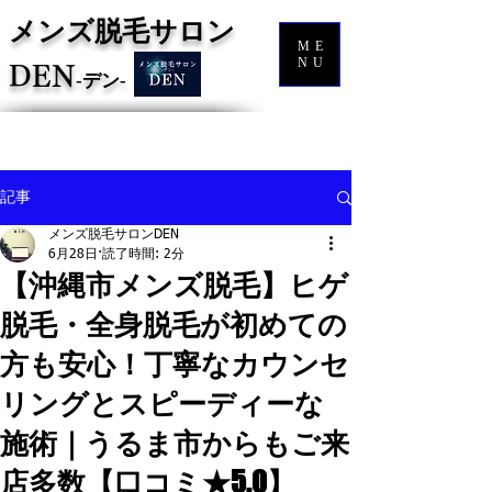
メンズ脱毛サロン
ME
NU
DEN
‐
デン‐
記事
メンズ脱毛サロンDEN
6月28日
読了時間: 2分
【沖縄市メンズ脱毛】ヒゲ
脱毛・全身脱毛が初めての
方も安心！丁寧なカウンセ
リングとスピーディーな
施術｜うるま市からもご来
店多数【口コミ★5.0】