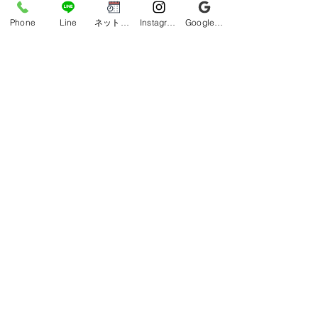
https://beauty.hotpepper.jp/kr/slnH000
Phone
Line
ネット予約
Instagram
Google ビジネスプロフィール
464349/
▶︎Instagram【脱毛専用アカウント】
https://www.instagram.com/mensdatsu
mo_okinawa_uruma
▶︎Instagram【フェイシャルアカウン
ト】
https://www.instagram.com/menssalon
den
▶︎Facebook
https://www.facebook.com/menssalonD
ENokinawa
▶︎Googleマップ
https://g.co/kgs/GF6hUok